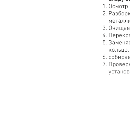
Осмотр 
Разборк
металли
Очищае
Перекр
Заменяе
кольцо.
собира
Провер
установ