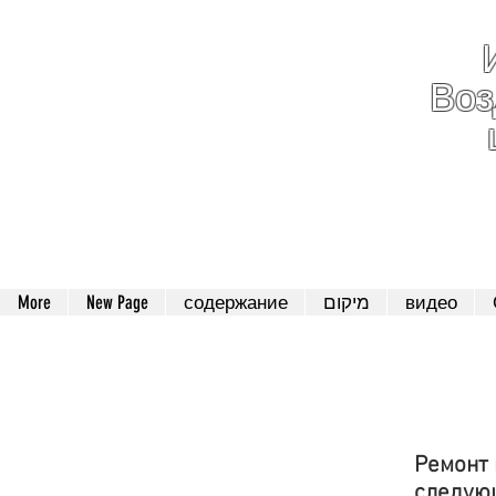
Во
052-801-4
More
New Page
содержание
מיקום
видео
Ремонт 
следую