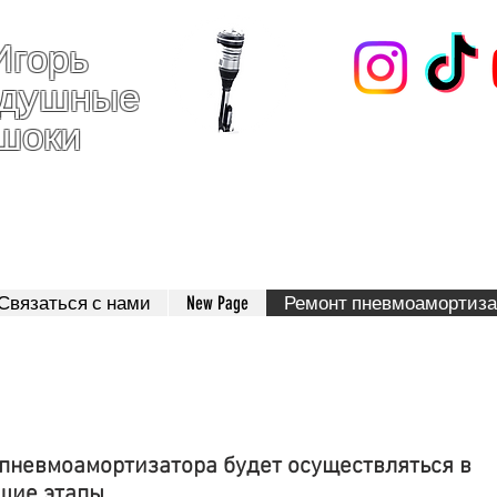
Игорь
здушные
шоки
123
Связаться с нами
New Page
Ремонт пневмоамортиза
пневмоамортизатора будет осуществляться в
щие этапы.