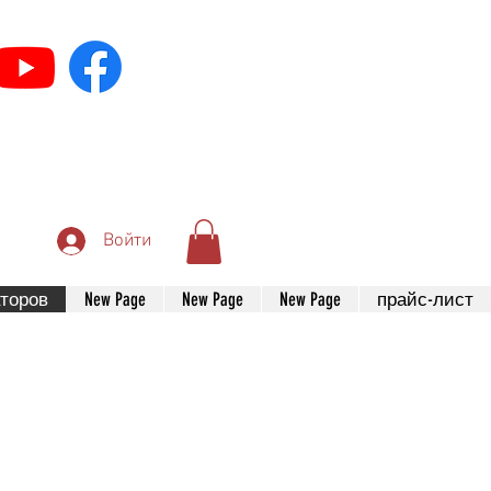
Войти
торов
New Page
New Page
New Page
прайс-лист