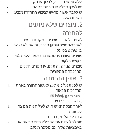
ללא סימני הרכבה, לכלוך או נזק.
יש לצרף קבלה או הוכחת רכישה.
יש לקבל אישור מראש לביצוע ההחזרה מנציג
השירות שלנו.
2. מוצרים שלא ניתנים
להחזרה
לא ניתן להחזיר מוצרים במקרים הבאים:
לאחר שהמוצר הותקן ברכב, גם אם לא נעשה
בו שימוש בפועל.
מוצרים שיוצרו או הוזמנו בהתאמה אישית לפי
בקשת הלקוח.
מוצרים שניזוקו, הותקנו, או חסרים חלקים
מהרכבתם המקורית.
3. אופן ההחזרה
יש לפנות אלינו מראש לאישור החזרה באחת
מהדרכים הבאות:
📧 info@igorair.co.il
☎️ 052-801-4123
לאחר קבלת האישור, יש לשלוח את המוצר
לכתובת:
אורט ישראל 30, בת ים
מומלץ לשלוח את החבילה בדואר רשום או
באמצעות שליח עם מספר מעקב.