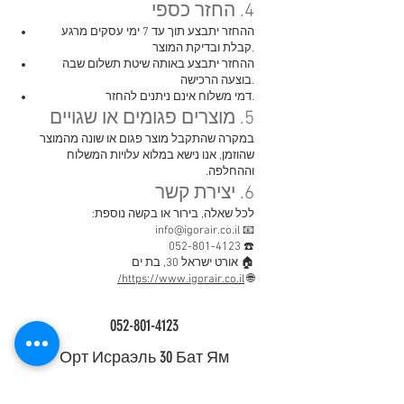
4. החזר כספי
ההחזר יתבצע תוך עד 7 ימי עסקים מרגע
קבלת ובדיקת המוצר.
ההחזר יתבצע באותה שיטת תשלום שבה
בוצעה הרכישה.
דמי משלוח אינם ניתנים להחזר.
5. מוצרים פגומים או שגויים
במקרה שהתקבל מוצר פגום או שונה מהמוצר
שהוזמן, אנו נישא במלוא עלויות המשלוח
וההחלפה.
6. יצירת קשר
לכל שאלה, בירור או בקשה נוספת:
📧 info@igorair.co.il
☎️ 052-801-4123
🏠 אורט ישראל 30, בת ים
https://www.igorair.co.il/
🌐
052-801-4123
Орт Исраэль 30 Бат Ям
אתר בניהול
https://gtvgtv.co.il/