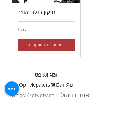
תיקון בולם אוויר
1 day
Запросить запись
052-801-4123
Орт Исраэль 30 Бат Ям
https://gtvgtv.co.il/
אתר בניהול