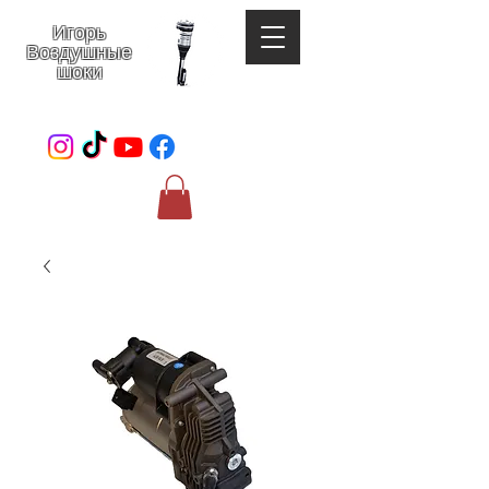
Игорь
Воздушные
шоки
052-801-4123