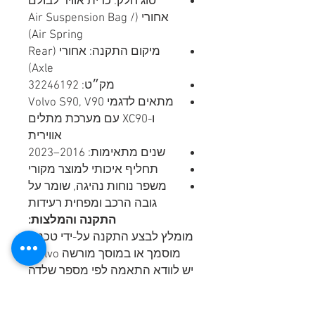
סוג חלק: כרית אוויר לבולם
אחורי (Air Suspension Bag /
Air Spring)
מיקום התקנה: אחורי (Rear
Axle)
מק״ט: 32246192
מתאים לדגמי Volvo S90, V90
ו-XC90 עם מערכת מתלים
אווירית
שנים מתאימות: 2016–2023
תחליף איכותי למוצר מקורי
משפר נוחות נהיגה, שומר על
גובה הרכב ומפחית רעידות
התקנה והמלצות:
מומלץ לבצע התקנה על-ידי טכנאי
מוסמך או במוסך מורשה Volvo.
יש לוודא התאמה לפי מספר שלדה
(VIN) לפני ההתקנה.