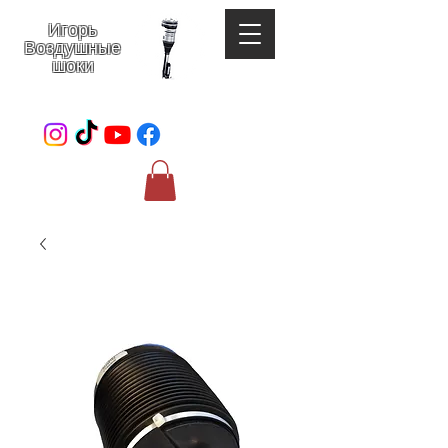
Игорь
Воздушные
шоки
052-801-4123