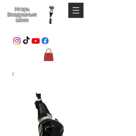
Игорь
Воздушные
шоки
052-801-4123