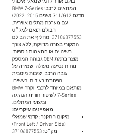
בולם אוויר קדמי שמאלי איכותי
המתאים לרכבי BMW 7-Series
מדגם G11/G12 (שנים 2015–2022)
עם מערכת מתלים אווירית.
הבולם תואם למק״ט
37106877553 ומחליף את הבולם
המקורי בצורה מדויקת, ללא צורך
בשינויים או התאמות נוספות.
מוצר ברמת OEM גבוהה המספק
נוחות נסיעה מעולה, שמירה על
גובה הרכב, יציבות מיטבית
והפחתת רעידות ורעשים.
מותאם במיוחד לרכבי יוקרה BMW
7-Series לשיפור חוויית הנהיגה
וביצועי המתלים.
מאפיינים עיקריים:
מיקום התקנה: קדמי שמאלי
(Front Left / Driver Side)
מק״ט: 37106877553