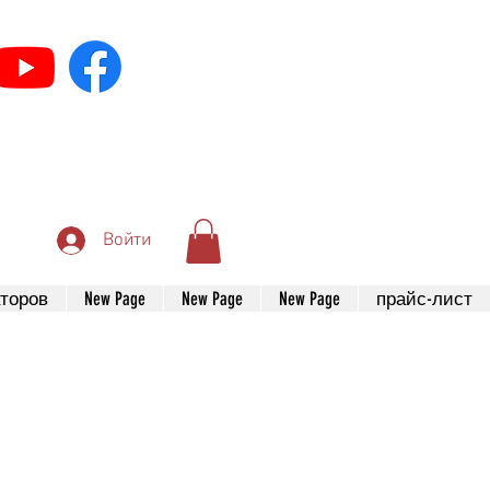
Войти
торов
New Page
New Page
New Page
прайс-лист