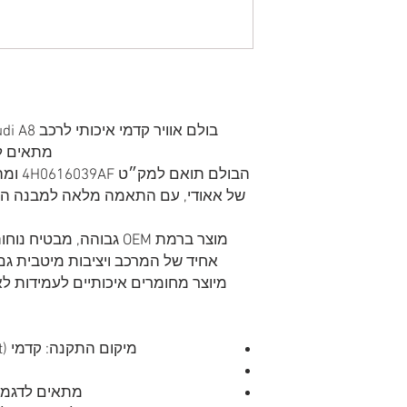
מתאים למ
הבולם 
של אאודי, עם התאמה מלאה למבנה הר
מוצר ברמת OEM גבוהה, מב
אחיד של המרכב ויציבות מיטבית גם
מיוצר מחומרים איכותיים לעמידות לא
מיקום התקנה: קדמי (Front, Left/Right לפי דגם הרכב)
מתאים לדגמי Audi A8 D4 בשנים 2010–7