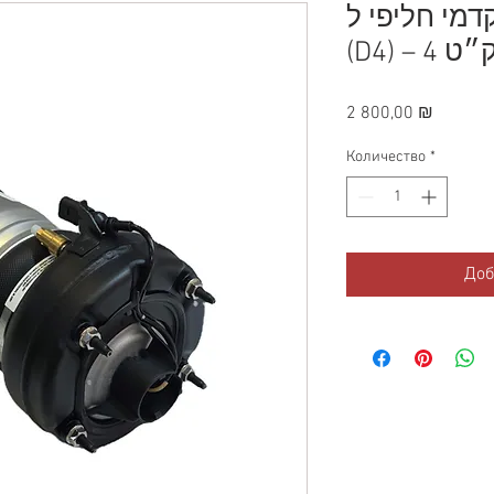
 חליפי ל-Audi A8
Цена
2 800,00 ₪
Количество
*
Доб