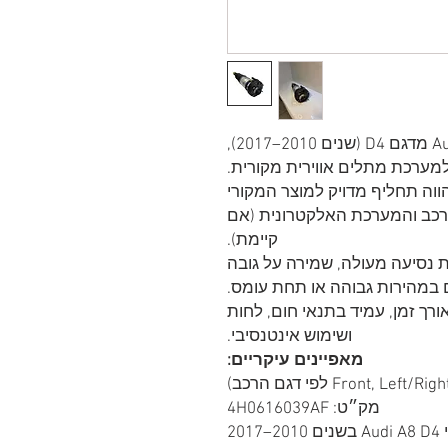
בולם אוויר קדמי איכותי לרכב Audi A8 מדגם D4 (שנים 2010–2017),
ערכת מתלים אווירית מקורית.
תואם למק״ט 4H0616039AF ומהווה תחליף מדויק למוצר המקורי
כב והמערכת האלקטרונית (אם
קיימת).
טיח נוחות נסיעה מעולה, שמירה על גובה
 במהירות גבוהה או תחת עומס.
ורך זמן, עמיד בתנאי חום, לחות
ושימוש אינטנסיבי.
מאפיינים עיקריים:
מק״ט: 4H0616039AF
201