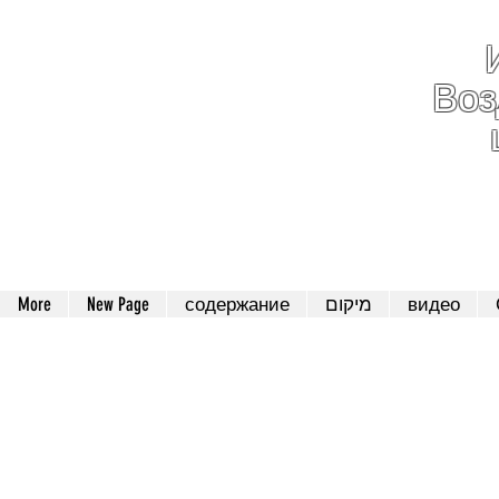
Во
052-801-4
видео
מיקום
содержание
New Page
More