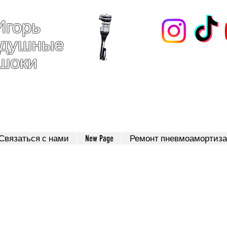
Игорь
здушные
шоки
123
Связаться с нами
New Page
Ремонт пневмоамортиза