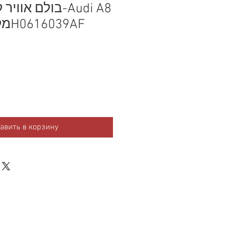
בולם אוויר קדמי
(D4) – מק״ט 4H0616039AF
авить в корзину