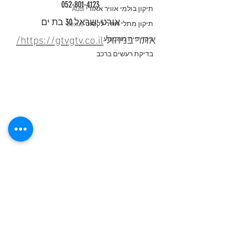
052-801-4123
תיקון בולמי אוויר אאודי Audi
אורט ישראל 30 בת ים
תיקון מתלי אוויר לקסוס Lexus
אתר בניהול
https://gtvgtv.co.il/
ניקוי פיח מהמנוע
בדיקת רעשים ברכב