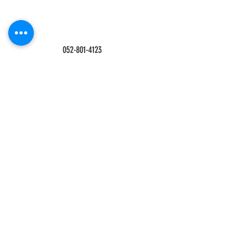
052-801-4123
אורט ישראל 30 בת ים
אתר בניהול
https://gtvgtv.co.il/