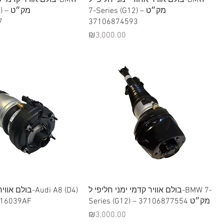
7-Series (G12) – מק״ט
מק״ט
7
37106874593
Price
₪3,000.00
Quick View
Quick View
בולם אוויר קדמי ימני חליפי ל-BMW 7-
בו-Audi A8 (D4)
Series (G12) – מק״ט 37106877554
מק״H0616039AF
Price
₪3,000.00