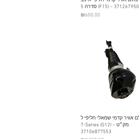
Price
₪600.00
Quick View
בולם אוויר קדמי שמאלי חליפי ל
7-Series (G12) – מק״ט
37106877553