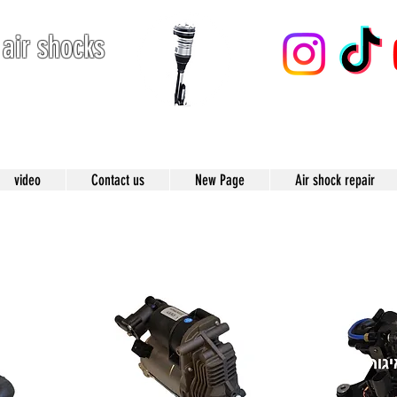
 air shocks
123
video
Contact us
New Page
Air shock repair