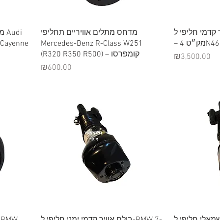
Quick View
לם אוויר קדמי חליפי ל
מדחס מתלים אוויריים תחליפי
di
 Cayenne
Mercedes-Benz R-Class W251
– ט 4
(R320 R350 R500) – קומפרסו
Price
₪3,500.00
Price
₪600.00
Quick View
 שמאלי חליפי ל
בולם אוויר קדמי ימני חליפי ל-BMW 7-