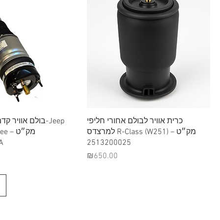
Quick View
Quick View
כרית אוויר לבולם אחורי חליפי
בולם אוויר ק-Jeep
למרצדס R-Class (W251) – מק״ט
– מק״ט
A
2513200025
Price
₪650.00