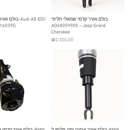
Quick View
Quick View
בולם אוויר קדמי שמאלי חליפי
בו-Audi A8 (D5)
מק״N4616039G
AD68059905 – Jeep Grand
Cherokee
Price
₪2,300.00
Quick View
Quick View
בולם אוויר אחורי ימני חליפי ל-BMW
בולם אוויר קדמי-BMW