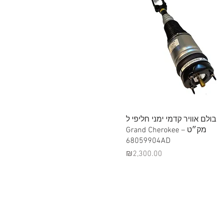
Quick View
בולם אוויר קדמי ימני חליפי ל-Jeep
Grand Cherokee – מק״ט
68059904AD
Price
₪2,300.00