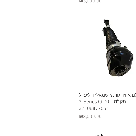
Price
₪3,000.00
Quick View
בולם אוויר קדמי שמאלי חליפי ל
7-Series (G12) – מק״ט
37106877554
Price
₪3,000.00