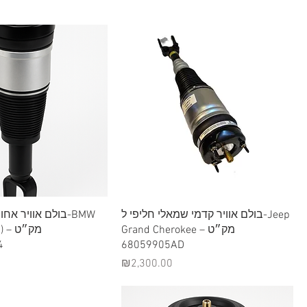
Quick View
Quick View
בולם אוויר קדמי שמאלי חליפי ל-Jeep
בולם אוויר אח-BMW
Grand Cherokee – מק״ט
מק״ט
4
68059905AD
Price
₪2,300.00