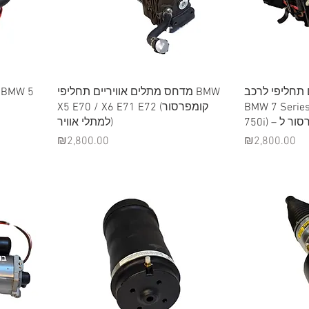
Quick View
 תחליפי לרכב
מדחס מתלים אוויריים תחליפי BMW
X5 E70 / X6 E71 E72 (קומפרסור
BMW 7 Series
750i) – ל
למתלי אוויר)
Price
Price
₪2,800.00
₪2,800.00