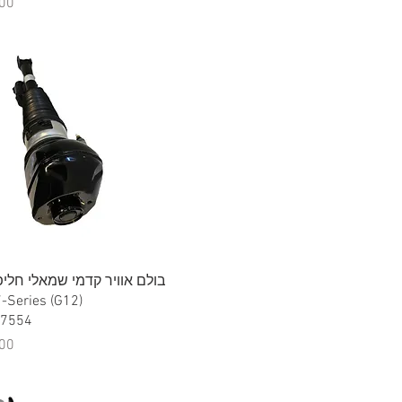
מח
תצוגה מהירה
7554
מח