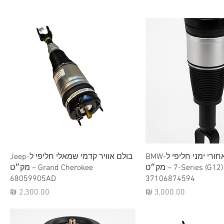
וגה מהירה
תצוגה מהירה
בולם אוויר אחורי ימני חליפי ל-BMW
בולם אוויר קדמי שמאלי חליפי ל-Jeep
7-Series (G12) – מק״ט
Grand Cherokee – מק״ט
68059905AD
37106874594
מחיר
מחיר