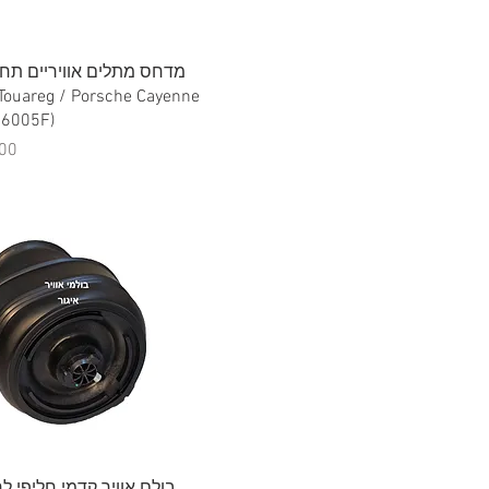
תצוגה מהירה
Touareg / Porsche Cayenne
005F) –
מח
תצוגה מהירה