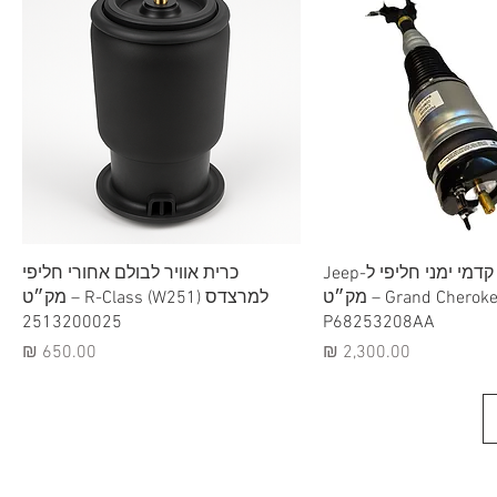
וגה מהירה
תצוגה מהירה
בולם אוויר קדמי ימני חליפי ל-Jeep
כרית אוויר לבולם אחורי חליפי
Grand Cherokee – מק״ט
למרצדס R-Class (W251) – מק״ט
2513200025
P68253208AA
מחיר
מחיר