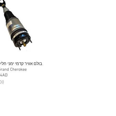
תצוגה מהירה
04AD
מח