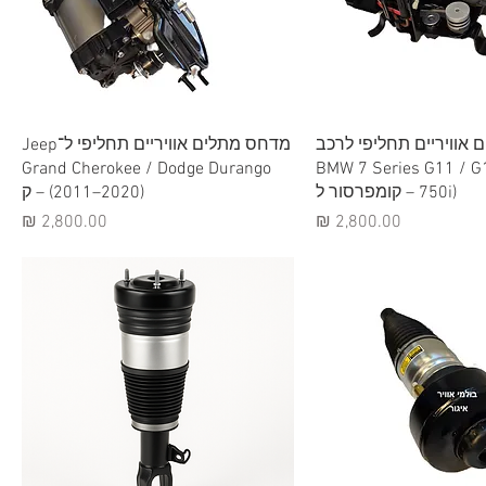
וגה מהירה
תצוגה מהירה
אוויריים תחליפי לרכב
מדחס מתלים אוויריים תחליפי ל־Jeep
Grand Cherokee / Dodge Durango
BMW 7 Series G11 / G1
750i) – קומפרסור ל
(2011–2020) – ק
מחיר
מחיר