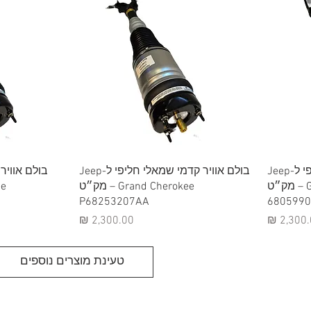
תצוגה מהירה
תצ
בולם אוויר קדמי ימני חליפי ל-Jeep
בולם אוויר קדמי שמאלי חליפי ל-Jeep
Grand Cherokee – מק״ט
Grand Cherokee – מק״ט
P68253207AA
680599
יר
מחיר
טעינת מוצרים נוספים