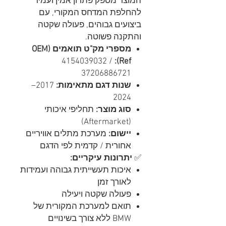
המוצר מספק פתרון אמין ועמיד
להחלפת המדחס המקורי, עם
ביצועים גבוהים, פעולה שקטה
והתקנה פשוטה.
מספרי מק"ט תואמים (OEM
4154039032 /
Ref):
37206886721
שנות דגם מתאימות:
2017–
2024
סוג מוצר:
תחליפי איכותי
(Aftermarket)
יישום:
מערכת מתלים אוויריים
אחורית / קדמית לפי הדגם
✅
יתרונות עיקריים:
איכות תעשייתית גבוהה ועמידות
לאורך זמן
פעולה שקטה ויעילה
תואם למערכת המקורית של
BMW ללא צורך בשינויים