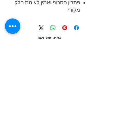
פתרון חסכוני ואמין לעומת חלק
מקורי
052-801-4123
אורט ישראל 30 בת ים
אתר בניהול
https://gtvgtv.co.il/