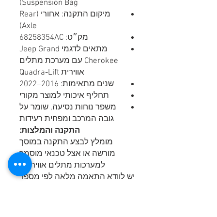
Suspension Bag)
מיקום התקנה: אחורי (Rear
Axle)
מק״ט: 68258354AC
מתאים לדגמי Jeep Grand
Cherokee עם מערכת מתלים
אווירית Quadra-Lift
שנים מתאימות: 2016–2022
תחליף איכותי למוצר מקורי
משפר נוחות נסיעה, שומר על
גובה המרכב ומפחית רעידות
התקנה והמלצות:
מומלץ לבצע התקנה במוסך
מורשה או אצל טכנאי מוסמך
למערכות מתלים אוויריים.
יש לוודא התאמה מלאה לפי מספר
שלדה (VIN) לפני ההתקנה.