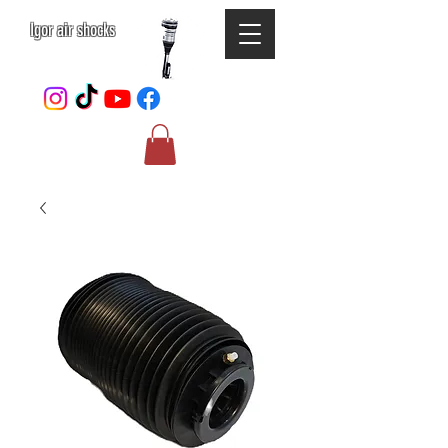
Igor air shocks
052-801-4123