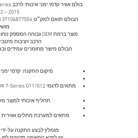
2015 – 2022) עם מערכת מתלים אווירית.
הב
מושל
מוצר ברמת OEM גבוהה המס
הרכב ויציבות מיטבי
הבולם מיוצר מחומרים עמידים ובא
מיקום התקנה: קדמי ימני (ront Right / Passenger Side
תחליף איכותי למוצר מקו
מ
מתאים למערכת מתלים אווירית חשמלית EDC אם 
מומלץ לבצע התקנה על-ידי 
יש לוודא התאמה מדויקת לפי מספר שלדה (N