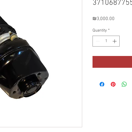
371068775
Price
₪3,000.00
Quantity
*