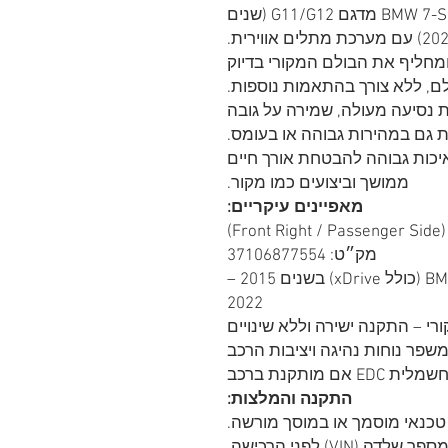
בולם אוויר קדמי ימני איכותי לרכב BMW 7-Series מדגם G11/G12 (שנים
ולם תואם למק״ט 37106877554 ומחליף את הבולם המקורי בדיוק
ם, ללא צורך בהתאמות נוספות.
פק נוחות נסיעה מעולה, שמירה על גובה
ת גם במהירות גבוהה או בעומס.
יכות גבוהה להבטחת אורך חיים
ממושך וביצועים כמו מקור.
מאפיינים עיקריים:
F)
מק״ט: 37106877554
מתאים לדגמי BMW 7-Series G11/G12 (כולל xDrive) בשנים 2015 –
2022
רי – התקנה ישירה וללא שינויים
שפר נוחות נהיגה ויציבות הרכב
מותקנת ברכב
התקנה והמלצות:
טכנאי מוסמך או במוסך מורשה.
VI) לפני הרכישה.