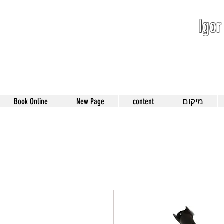
Igor
052-801-4
מיקום
content
New Page
Book Online