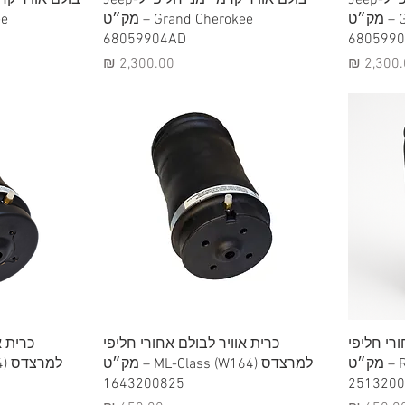
Grand Cherokee – מק״ט
Grand Cherokee – מק״ט
68059904AD
680599
יר
מחיר
תצוגה מהירה
תצ
ורי חליפי
כרית אוויר לבולם אחורי חליפי
כרית א
למרצדס R-Class (W251) – מק״ט
למרצדס ML-Class (W164) – מק״ט
1643200825
2513200