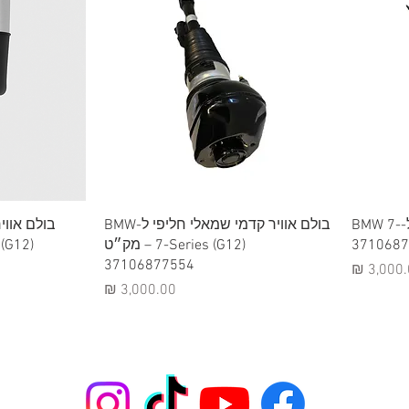
תצוגה מהירה
תצ
בולם אוויר קדמי ימני חליפי ל-BMW 7-
בולם אוויר קדמי שמאלי חליפי ל-BMW
בולם אווי
7-Series (G12) – מק״ט
37106877554
יר
מחיר