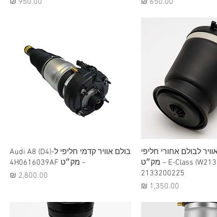
מחיר
מחיר
וגה מהירה
תצוגה מהירה
וויר לבולם אחורי חליפי
בולם אוויר קדמי חליפי ל-Audi A8 (D4)
למרצדס E-Class (W213) – מק״ט
– מק״ט 4H0616039AF
2133200225
מחיר
מחיר