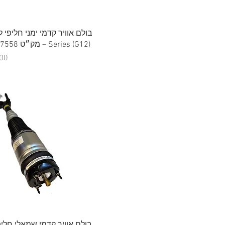
תצוגה מהירה
Series (G12) – מק״ט 37106877558
מח
תצוגה מהירה