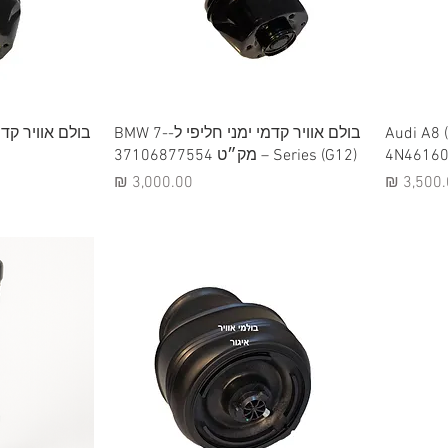
תצוגה מהירה
תצ
 קדמי חליפי ל-Audi A8 (D5)
בולם אוויר קדמי ימני חליפי ל-BMW 7-
Series (G12) – מק״ט 37106877554
יר
מחיר