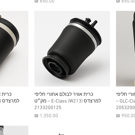
חיר
מחיר
תצוגה מהירה
תצ
ורי חליפי
כרית אוויר לבולם אחורי חליפי
כרית א
למרצדס GLC-Class (W205 / X253) –
למרצדס E-Class (W213) – מק״ט
2133200125
חיר
מחיר