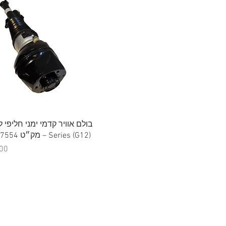
תצוגה מהירה
Series (G12) – מק״ט 37106877554
מח