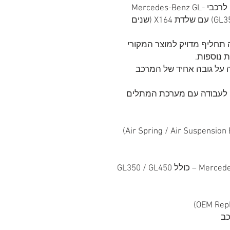
כרית אוויר אחורית חליפית באיכות גבוהה לרכבי Mercedes-Benz GL-
Class (דגמי GL350 / GL450 / GL500 / GL550) עם שלדת X164 (שנים
מק״ט 1643200725 ומהווה תחליף מדויק למוצר המקורי
 נוספות.
 על גובה אחיד של המרכב
ם לעבודה עם מערכת המתלים
מתאים לדגמי Mercedes-Benz GL-Class X164 – כולל GL350 / GL450
כב