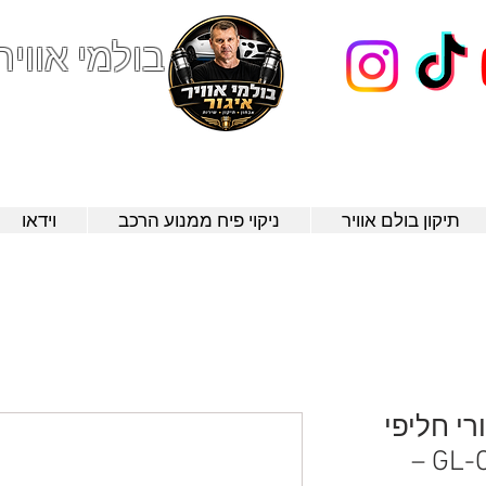
בולמי אוויר
123
תיקון בולם אוויר
ניקוי פיח ממנוע הרכב
וידאו
רי חליפי
למרצדס GL-Class (X164) –