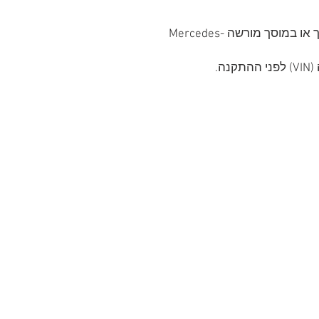
מומלץ לבצע התקנה על-ידי טכנאי מוסמך או במוסך מורשה Mercedes-
ה.