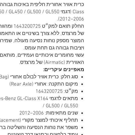
2006–2012).
החלק תואם ל
של מרצדס, ללא צורך בשינויים או התאמות
המוצר מספק נוחות נסיעה מעולה, שמירה
ויציבות גבוהה גם תחת עומס.
עשוי מחומרים איכותיים ועמידים, מותא
האווירית (Airmatic) של מרצדס.
מאפיינים עיקריים:
סוג חלק: כרית אוויר לבולם אחורי (Air Spring / Air Suspension Bag)
מיקום התקנה: אחורי (Rear Axle)
מק״ט: 1643200725
/ GL500 / GL550
שנים מתאימות: 2006–2012
תחליף איכותי למוצר מקורי (OEM Replacement)
משפר את נוחות הנסיעה והשליטה בר
עמיד בלחצים ובתנאי דרך קיצוניים