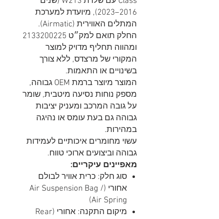
Class עם שלדת W213 (שנים
2016–2023), מיועדת למערכת
המתלים האווירית (Airmatic).
החלק תואם למק״ט 2133200225
ומהווה תחליף מדויק למוצר
המקורי של מרצדס, ללא צורך
בשינויים או התאמות.
המוצר מיוצר ברמת OEM גבוהה,
מספק נוחות נסיעה מיטבית, שומר
על גובה המרכב ומעניק יציבות
גבוהה גם בעת עומס או נהיגה
במהירות.
עשוי מחומרים איכותיים לעמידות
גבוהה וביצועים ארוכי טווח.
מאפיינים עיקריים:
סוג חלק: כרית אוויר לבולם
אחורי (Air Suspension Bag /
Air Spring)
מיקום התקנה: אחורי (Rear