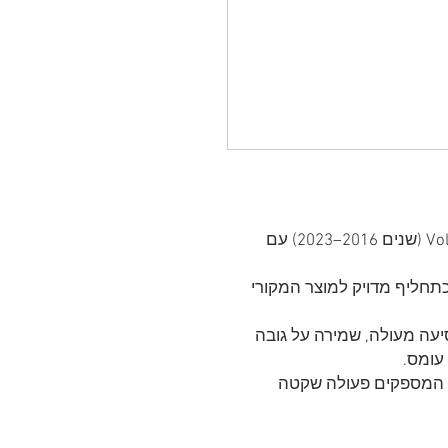
כרית אוויר אחורית איכותית לרכב Volvo S90 (שנים 2016–2023) עם
ט 32246192 ומשמש כתחליף מדויק למוצר המקורי
וחות נסיעה מעולה, שמירה על גובה
עומס.
ד, המספקים פעולה שקטה