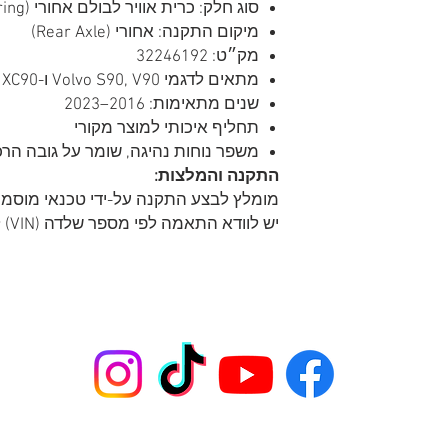
סוג חלק: כרית אוויר לבולם אחורי (Air Suspension Bag / Air Spring)
מיקום התקנה: אחורי (Rear Axle)
מק״ט: 32246192
מתאים לדגמי Volvo S90, V90 ו-XC90 עם מערכת מתלים אווירית
שנים מתאימות: 2016–2023
תחליף איכותי למוצר מקורי
משפר נוחות נהיגה, שומר על גובה הרכ
התקנה והמלצות:
מומלץ לבצע התקנה על-ידי טכנאי מוסמך או 
יש לוודא התאמה לפי מספר שלדה (VIN) לפני ההתקנה.