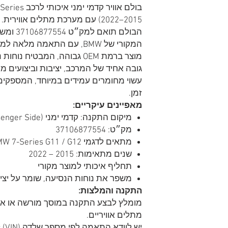
2015–2022) עם מערכת מתלים אווירית.
הבולם תו
המקורי של BMW, עם התאמה מלאה למערכת המתלים הקדמית.
מוצר ברמת OEM גבוהה, המבטיח 
גובה אחיד של המרכב, יציבות וביצועים מ
עשוי מחומרים עמידים במיוחד, המספקים 
זמן.
מאפיינים עיקריים:
מיקום התקנה: קדמי ימני (Front Right / Passenger Side)
מק״ט: 37106877554
מתאים לדגמי BMW 7-Series G11 / G12 כולל גרסאות xDrive
שנים מתאימות: 2015 – 2022
תחליף איכותי למוצר מקורי
משפר את נוחות הנסיעה, שומר על יצי
התקנה והמלצות:
מומלץ לבצע התקנה במוסך מורשה או אצ
מתלים אוויריים.
יש לוודא התאמה לפי מספר שלדה (VIN) לפני ההתקנה.