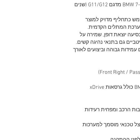
בולם אוויר קדמי ימני איכותי לרכב BMW 7-Series מדגם G11/G12 (שנים
אם למק״ט 37106877554 ומשמש כתחליף מדויק למוצר
נוחות נסיעה יוצאת דופן, שמירה על
יטביים גם בתנאי נהיגה קשים.
עמידות גבוהה וביצועים לאורך
בות הרכב ומפחית רעידות
ל טכנאי מוסמך למערכות