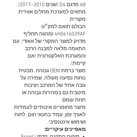
A8 מדגם D4 (שנים 2010–2017),
מתאים למערכת מתלים אווירית
מקורית.
הבולם תואם למק״ט
4H0616039AF ומהווה תחליף
מדויק למוצר המקורי של אאודי, עם
התאמה מלאה למבנה הרכב
והמערכת האלקטרונית (אם
קיימת).
מוצר ברמת OEM גבוהה, מבטיח
נוחות נסיעה מעולה, שמירה על
גובה אחיד של המרכב ויציבות
מיטבית גם במהירות גבוהה או
תחת עומס.
מיוצר מחומרים איכותיים לעמידות
לאורך זמן, עמיד בתנאי חום, לחות
ושימוש אינטנסיבי.
מאפיינים עיקריים:
מיקום התקנה: קדמי (Front,