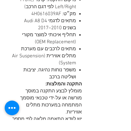
Left/Right לפי דגם הרכב)
מק״ט: 4H0616039AF
מתאים לדגמי Audi A8 D4
בשנים 2010–2017
תחליף איכותי למוצר מקורי
(OEM Replacement)
מתאים לרכבים עם מערכת
מתלים אווירית (Air Suspension
System)
משפר נוחות נהיגה, יציבות
ושליטה ברכב
התקנה והמלצות:
מומלץ לבצע התקנה במוסך
מורשה או על-ידי טכנאי מוסמך
המתמחה במערכות מתלים
אוויריות.
יש לוודא התאמה מלאה לפי מספר
שלדה (VIN) לפני הרכישה.