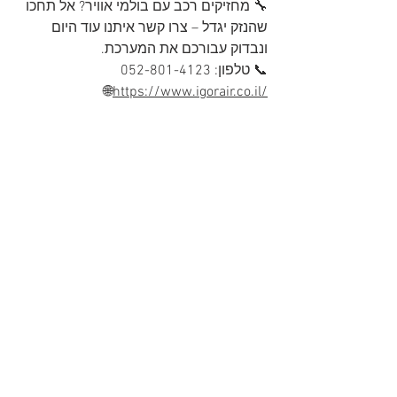
🔧 מחזיקים רכב עם בולמי אוויר? אל תחכו 
שהנזק יגדל – צרו קשר איתנו עוד היום 
ונבדוק עבורכם את המערכת. 
📞 טלפון: 052-801-4123 
🌐
https://
www.igorair.co.il/