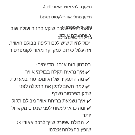
תיקון בולמי אוויר אאודי Audi
תיקון מתלי אוויר לקסוס Lexus
ניקוי פיח מהמנוע
האם הרכב שלכם שוקע בחניה ועולה שוב 
כשהנעתם אותו?
בדיקת רעשים ברכב
 יכול להיות שיש לכם דליפה בבולם האוויר, 
וזה עלול לגרום לנזק יקר מאוד לקומפרסור! 
בסרטון הזה אנחנו מדגימים:
 ✔️ איך נראית תקלה בבולמי אוויר
 ✔️ מה התפקיד של הקומפרסור במערכת
 ✔️ למה חשוב לתקן את התקלה לפני 
שהקומפרסור נשרף 
✔️ איך נשמעת בריחת אוויר מבולם תקול 
✔️ ומה כדאי לעשות לפני שנגרם נזק גדול 
יותר
 📍 הבולם שפורק שייך לרכב אאודי Q8 – 
שופץ בהצלחה אצלנו! 