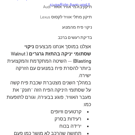
si=gwRote-Awm-xpqUL
תיקון בולמי אוויר אאודי Audi
תיקון מתלי אוויר לקסוס Lexus
ניקוי פיח מהמנוע
בדיקת רעשים ברכב
אצלנו במוסך אנחנו מבצעים 
ניקוי 
שסתומי יניקה בהתזת גרגרים (Walnut 
Blasting)
 — השיטה המתקדמת והמקצועית 
ביותר להסרת פיח במנועים עם הזרקה 
ישירה.
במהלך השנים מצטברת שכבת פיח קשה 
על שסתומי היניקה.הפיח הזה “חונק” את 
מעבר האוויר, פוגע בבעירה, וגורם לתופעות 
כמו:
קרטועים וזיופים
רעידות בסרק
ירידה בכוח
תחושה שהרכב לא מושך כמו פעם