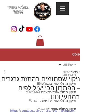
בולמי אוויר
איגור
052-801-4123
פוסט
All Posts
2 בדצמ׳ 2025
All Posts
ניקוי שסתומים בהתזת גרגרים
תיקון מתלי אוויר במוו BMW
– הפתרון הכי יעיל לפיח
תיקון מתלי אוויר מרצדס Mercedes
במנועי GDI
תיקון מתלי אוויר פורשה Porsche
תיקון מתלה אוויר ולוו Volvo
https://youtube.com/shorts/l4cm5PSqsUA?