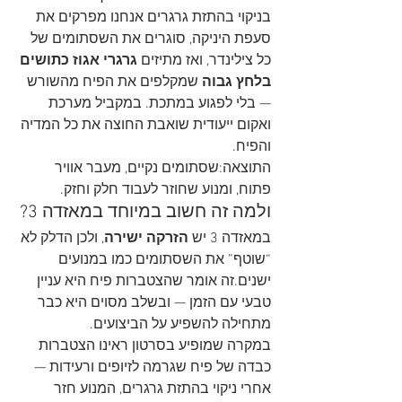
בניקוי בהתזת גרגרים אנחנו מפרקים את 
סעפת היניקה, סוגרים את השסתומים של 
כל צילינדר, ואז מתיזים 
גרגרי אגוז כתושים 
בלחץ גבוה
 שמקלפים את הפיח מהשורש 
— בלי לפגוע במתכת. במקביל מערכת 
ואקום ייעודית שואבת החוצה את כל המדיה 
והפיח.
התוצאה:שסתומים נקיים, מעבר אוויר 
פתוח, ומנוע שחוזר לעבוד חלק וחזק.
ולמה זה חשוב במיוחד במאזדה 3?
במאזדה 3 יש 
הזרקה ישירה
, ולכן הדלק לא 
“שוטף” את השסתומים כמו במנועים 
ישנים.זה אומר שהצטברות פיח היא עניין 
טבעי עם הזמן — ובשלב מסוים היא כבר 
מתחילה להשפיע על הביצועים.
במקרה שמופיע בסרטון ראינו הצטברות 
כבדה של פיח שגרמה לזיופים ורעידות —
אחרי ניקוי בהתזת גרגרים, המנוע חזר 