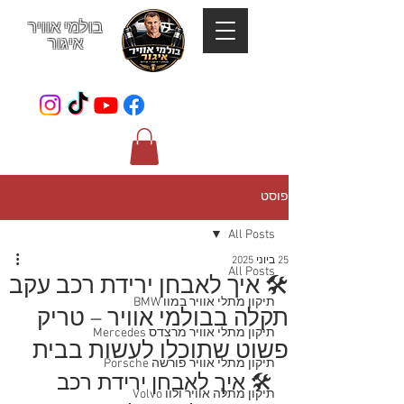
בולמי אוויר
איגור
052-801-4123
פוסט
All Posts
25 ביוני 2025
All Posts
🛠️ איך לאבחן ירידת רכב עקב
תיקון מתלי אוויר במוו BMW
תקלה בבולמי אוויר – טריק
תיקון מתלי אוויר מרצדס Mercedes
פשוט שתוכלו לעשות בבית
תיקון מתלי אוויר פורשה Porsche
🛠️ איך לאבחן ירידת רכב 
תיקון מתלה אוויר ולוו Volvo