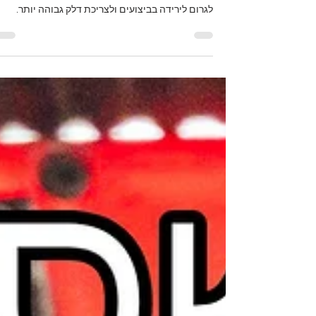
במנועי דיזל מודרניים מצטבר פיח בסעפת היניקה ובאז
השסתומים. עם הזמן זה יכול לפגוע בזרימת האוויר,
לגרום לירידה בביצועים ולצריכת דלק גבוהה יותר.
בפוסט הזה אני מסביר למה ניקוי נכון הוא עבודה
מורכבת, ומראה בסרטון “לפני/אחרי” ותהליך עבודה
אמיתי. למה בכלל מצטבר פיח? פיח הוא תוצר של תהל
השריפה והמערכות שמחזירות גזים/אדים למערכת
היניקה. כשהוא מצטבר, הוא מצמצם מעברים ו”מלכלך
את אזור השסתומים והפתחים. סימנים שיכולים לרמוז
על הצטברות פיח ירידה בכוח / תגובה פחות חדה
רעידות או חוסר יצ