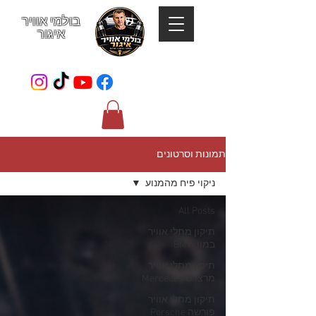
בולמי אוויר
איגור
052-801-4123
תמונות וסרטונים
ניקוי פיח מהמנוע
All Posts
תיקון מתלי אוויר
במוו BMW
תיקון מתלי אוויר
מרצדס Mercedes
תיקון מתלי אוויר
פורשה Porsche